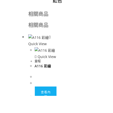
紅色
相關商品
相關商品
Quick View
Quick View
童帽
A116 彩繪
查看內
容
鼎立興實業有限公司
Copyright © 2021 | Damei