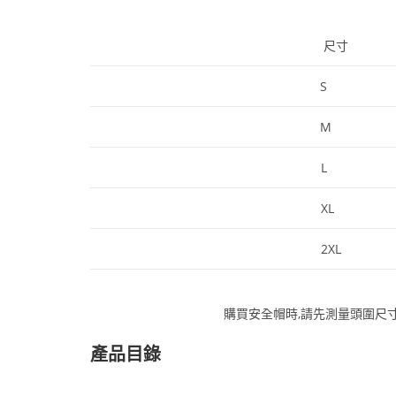
尺寸
S
M
L
XL
2XL
購買安全帽時,請先測量頭圍尺
產品目錄