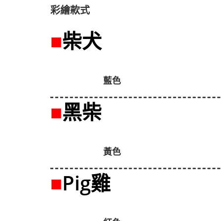
彩繪款式
■
柴犬
藍色
■
黑柴
黃色
■
Pi
g雞