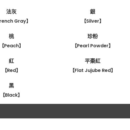
法灰
銀
rench Gray】
【Silver】
桃
珍粉
【Peach】
【Pearl Powder】
紅
平棗紅
【Red】
【Flat Jujube Red】
黑
【Black】