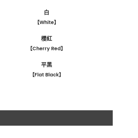
白
【White】
櫻紅
【Cherry Red】
平黑
【Flat Black】