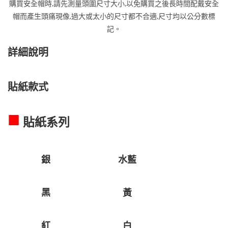
購買安全帽時,請先測量頭圍尺寸大小,以免購買之後長時間配戴安全
帽而產生頭痛現像,過大或太小的尺寸都不合適,尺寸均以公分數標
記。
詳細說明
貼紙款式
■
貼紙系列
銀
水藍
黑
黃
紅
白