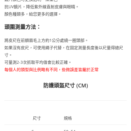
抗UV鏡片，降低紫外線直射皮膚與眼睛。
顏色種類多，給您更多的選擇。
頭圍測量方法：
將皮尺在前額眉毛上方約1公分處繞一圈頭部。
如果沒有皮尺，可使用繩子代替，在固定測量長度後以尺量得總尺
寸。
可量測2-3次抓取平均值會比較正確。
每個人的頭型與比例略有不同，些微誤差皆屬於正常
防護頭盔尺寸 (CM)
尺寸
規格