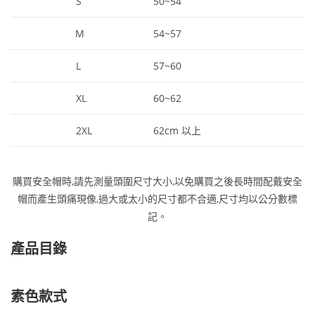
S
50~54
M
54~57
L
57~60
XL
60~62
2XL
62cm 以上
購買安全帽時,請先測量頭圍尺寸大小,以免購買之後長時間配戴安全
帽而產生頭痛現像,過大或太小的尺寸都不合適,尺寸均以公分數標
記。
產品目錄
素色款式