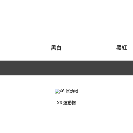
黑白
黑紅
X6 運動帽
查看內容
鼎立興實業有限公司
Dinglixing Industrial Co., Ltd.