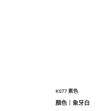
們
繁體中文
K077 素色
顏色｜象牙白