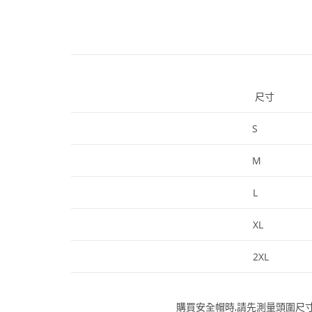
尺寸
S
M
L
XL
2XL
購買安全帽時,請先測量頭圍尺