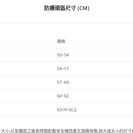
防護頭盔尺寸 (CM)
規格
50~54
54~57
57~60
60~62
62cm 以上
寸大小,以免購買之後長時間配戴安全帽而產生頭痛現像,過大或太小的尺寸