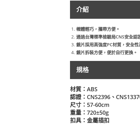
介紹
帽體輕巧，攜帶方便。
通過台灣標準檢驗局CNS安全認證
鏡片採用高強度PC材質，安全性
鏡片拆裝方便，便於自行更換。
規格
材質：ABS
認證：CNS2396、CNS1337
尺寸：57-60cm
重量：720±50g
扣具：金屬插扣