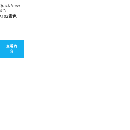
Quick View
顏色
A102素色
查看內
容