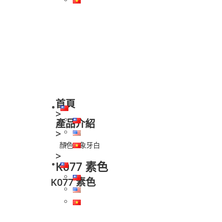
關於我們
最新消息
產品介紹
服務據點
聯絡我
首頁
>
產品介紹
>
顏色
象牙白
>
K077 素色
K077 素色