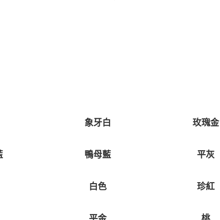
象牙白
玫瑰金
藍
鴨母藍
平灰
白色
珍紅
平金
桃