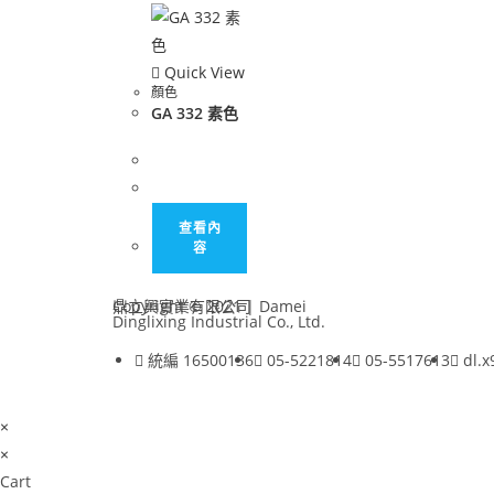
Quick View
顏色
GA 332 素色
查看內
容
鼎立興實業有限公司
Copyright © 2021 | Damei
Dinglixing Industrial Co., Ltd.
統編 16500136
05-5221814
05-5517613
dl.
×
×
Cart